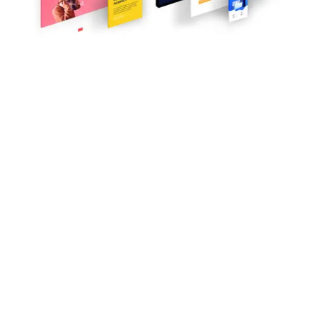
WEBSITE REDESIGN
Pacchetto full inclusive
Nel caso in cui vi serve aggiornare continuamente la
vostra vetrina sul web, contattateci per un preventivo
personalizzato.
Vi possiamo affiancare una persona del nostro staff
che vi farà gli aggiornamenti costantemente in base
alle vostre esigenze di marketing anche
con advertising ad hoc su facebook ed instagram