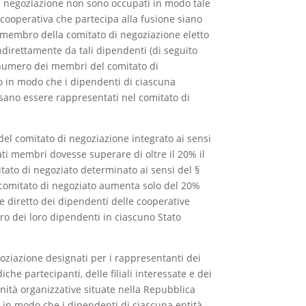
di negoziazione non sono occupati in modo tale
 cooperativa che partecipa alla fusione siano
membro della comitato di negoziazione eletto
direttamente da tali dipendenti (di seguito
l numero dei membri del comitato di
 in modo che i dipendenti di ciascuna
sano essere rappresentati nel comitato di
del comitato di negoziazione integrato ai sensi
tati membri dovesse superare di oltre il 20% il
to di negoziato determinato ai sensi del §
 comitato di negoziato aumenta solo del 20%
e diretto dei dipendenti delle cooperative
ro dei loro dipendenti in ciascuno Stato
egoziazione designati per i rappresentanti dei
iche partecipanti, delle filiali interessate e dei
nità organizzative situate nella Repubblica
in modo che i dipendenti di ciascuna entità