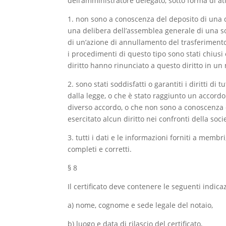
dell’amministratore delegato, sotto forma di att
1. non sono a conoscenza del deposito di una
una delibera dell’assemblea generale di una s
di un’azione di annullamento del trasferimento 
i procedimenti di questo tipo sono stati chiusi
diritto hanno rinunciato a questo diritto in un
2. sono stati soddisfatti o garantiti i diritti di tu
dalla legge, o che è stato raggiunto un accordo
diverso accordo, o che non sono a conoscenza 
esercitato alcun diritto nei confronti della soc
3. tutti i dati e le informazioni forniti a membri
completi e corretti.
§ 8
Il certificato deve contenere le seguenti indicaz
a) nome, cognome e sede legale del notaio,
b) luogo e data di rilascio del certificato,