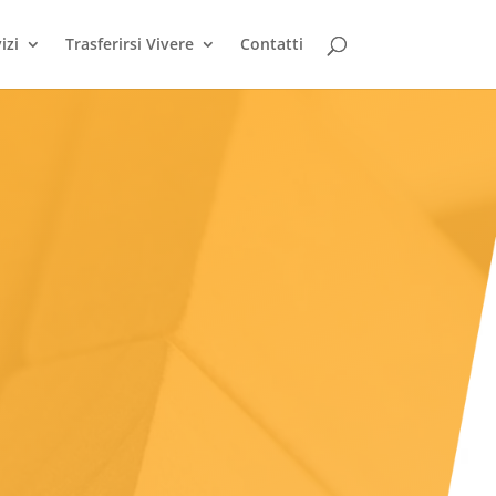
izi
Trasferirsi Vivere
Contatti