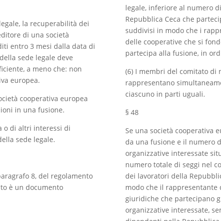
legale, inferiore al numero d
Repubblica Ceca che partecip
legale, la recuperabilità dei
suddivisi in modo che i rapp
editore di una società
delle cooperative che si fon
ti entro 3 mesi dalla data di
partecipa alla fusione, in or
della sede legale deve
fficiente, a meno che: non
(6) I membri del comitato di 
iva europea.
rappresentano simultaneamen
ciascuno in parti uguali.
società cooperativa europea
zioni in una fusione.
§ 48
o di altri interessi di
Se una società cooperativa e
ella sede legale.
da una fusione e il numero di
organizzative interessate sit
numero totale di seggi nel c
7, paragrafo 8, del regolamento
dei lavoratori della Repubbli
icato è un documento
modo che il rappresentante d
giuridiche che partecipano gr
organizzative interessate, s