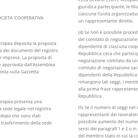
giuridica partecipante, le fil
ciascuna l’unità organizzati
OCIETA ‘COOPERATIVA
un rappresentante diretto.
(4) Se non è possibile proced
del comitato di negoziazione
europea deposita la proposta
dipendente di ciascuna coope
ta dei documenti del registro
Repubblica ceca che partecip
le imprese. La proposta di
negoziazione comitato da un 
e approvata dall’Assemblea
comitato di negoziazione sara
osta sulla Gazzetta
dipendenti della Repubblica 
rimangono tali seggi, i membr
alla prima frase rappresente
Repubblica.
 europea presenta una
(5) Se il numero di seggi nel
a sede legale nel registro
rappresentanti dei lavorator
 dopo che sono stati
possibile aumento del numer
il trasferimento della sede
sensi dei paragrafi 1 e 2 o in
del membro Stato in cui la c