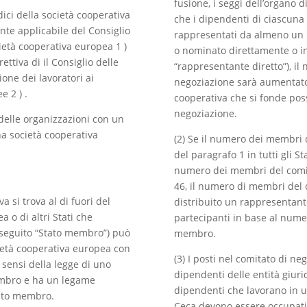
fusione, i seggi dell’organo 
dici della società cooperativa
che i dipendenti di ciascuna
te applicabile del Consiglio
rappresentati da almeno un 
ietà cooperativa europea 1 )
o nominato direttamente o in
ettiva di il Consiglio delle
“rappresentante diretto”), i
one dei lavoratori ai
negoziazione sarà aumentato
e 2 ) .
cooperativa che si fonde pos
negoziazione.
 delle organizzazioni con un
na società cooperativa
(2) Se il numero dei membri 
del paragrafo 1 in tutti gli S
numero dei membri del comita
46, il numero di membri del
a si trova al di fuori del
distribuito un rappresentant
a o di altri Stati che
partecipanti in base al nume
seguito “Stato membro”) può
membro.
ietà cooperativa europea con
(3) I posti nel comitato di n
 sensi della legge di uno
dipendenti delle entità giurid
embro e ha un legame
dipendenti che lavorano in u
tato membro.
Ceca devono essere occupati 