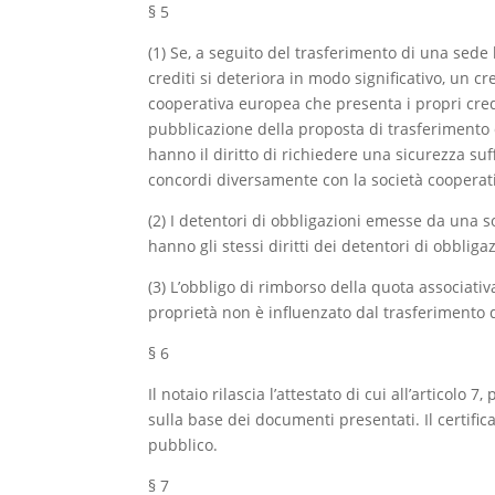
§ 5
(1) Se, a seguito del trasferimento di una sede 
crediti si deteriora in modo significativo, un cr
cooperativa europea che presenta i propri credi
pubblicazione della proposta di trasferimento 
hanno il diritto di richiedere una sicurezza su
concordi diversamente con la società cooperat
(2) I detentori di obbligazioni emesse da una 
hanno gli stessi diritti dei detentori di obbliga
(3) L’obbligo di rimborso della quota associativa 
proprietà non è influenzato dal trasferimento d
§ 6
Il notaio rilascia l’attestato di cui all’articolo 
sulla base dei documenti presentati. Il certif
pubblico.
§ 7