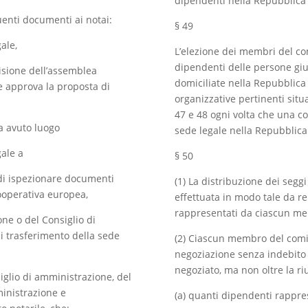
dipendenti nella Repubblica 
enti documenti ai notai:
§ 49
ale,
L’elezione dei membri del co
dipendenti delle persone giuri
cisione dell’assemblea
domiciliate nella Repubblica
e approva la proposta di
organizzative pertinenti situ
47 e 48 ogni volta che una co
a avuto luogo
sede legale nella Repubblica
gale a
§ 50
o di ispezionare documenti
(1) La distribuzione dei segg
cooperativa europea,
effettuata in modo tale da r
rappresentati da ciascun m
ne o del Consiglio di
i trasferimento della sede
(2) Ciascun membro del comit
negoziazione senza indebito r
negoziato, ma non oltre la ri
siglio di amministrazione, del
ministrazione e
(a) quanti dipendenti rappre