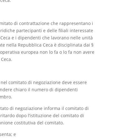
ceca.
mitato di contrattazione che rappresentano i
diche partecipanti e delle filiali interessate
 Ceca e i dipendenti che lavorano nelle unità
ate nella Repubblica Ceca è disciplinata dai §
operativa europea non lo fa o lo fa non avere
 Ceca.
i nel comitato di negoziazione deve essere
endere chiaro il numero di dipendenti
embro.
ato di negoziazione informa il comitato di
itardo dopo l’istituzione del comitato di
unione costitutiva del comitato.
senta; e