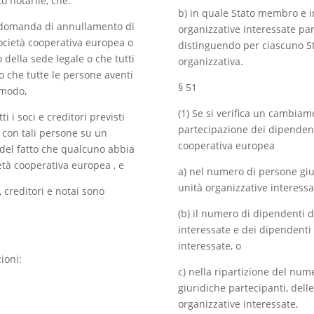
o notarile, che:
b) in quale Stato membro e in 
 domanda di annullamento di
organizzative interessate par
ocietà cooperativa europea o
distinguendo per ciascuno S
della sede legale o che tutti
organizzativa.
 o che tutte le persone aventi
§ 51
 modo,
(1) Se si verifica un cambiam
tti i soci e creditori previsti
partecipazione dei dipendent
 con tali persone su un
cooperativa europea
del fatto che qualcuno abbia
ietà cooperativa europea , e
a) nel numero di persone giur
unità organizzative interessa
, creditori e notai sono
(b) il numero di dipendenti de
interessate e dei dipendenti 
interessate, o
ioni:
c) nella ripartizione del num
giuridiche partecipanti, delle
organizzative interessate,