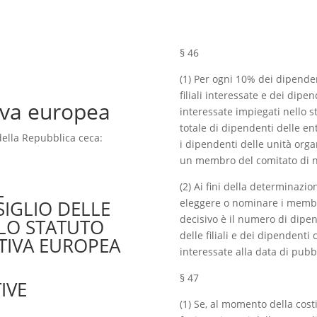
§ 46
(1) Per ogni 10% dei dipenden
filiali interessate e dei dipe
iva europea
interessate impiegati nello 
totale di dipendenti delle ent
della Repubblica ceca:
i dipendenti delle unità organ
un membro del comitato di n
L
(2) Ai fini della determinazi
IGLIO DELLE
eleggere o nominare i membri
decisivo è il numero di dipen
LO STATUTO
delle filiali e dei dipendenti
TIVA EUROPEA
interessate alla data di pub
§ 47
IVE
(1) Se, al momento della cos