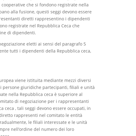
i cooperative che si fondono registrate nella
ano alla fusione, questi seggi devono essere
resentanti diretti rappresentino i dipendenti
dono registrate nel Repubblica Ceca che
dine di dipendenti.
negoziazione eletti ai sensi del paragrafo 5
te tutti i dipendenti della Repubblica ceca,
uropea viene istituita mediante mezzi diversi
 persone giuridiche partecipanti, filiali e unità
uate nella Repubblica ceca è superiore al
omitato di negoziazione per i rappresentanti
ca ceca , tali seggi devono essere occupati, in
iretto rappresenti nel comitato le entità
adualmente, le filiali interessate e le unità
empre nell’ordine del numero dei loro