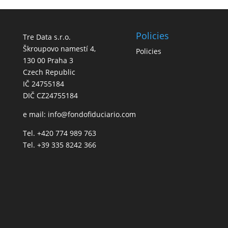
Policies
Tre Data s.r.o.
Škroupovo namestí 4,
Policies
130 00 Praha 3
Czech Republic
IČ 24755184
DIČ CZ24755184
e mail:
info@fondofiduciario.com
Tel. +420 774 989 763
Tel. +39 335 8242 366