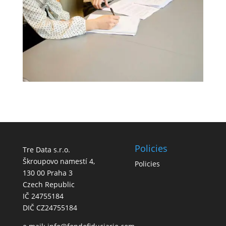
Policies
Tre Data s.r.o.
Škroupovo namestí 4,
Policies
130 00 Praha 3
Czech Republic
IČ 24755184
DIČ CZ24755184