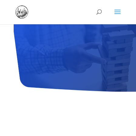
I fondi fiduciari o i trust
sono ancora