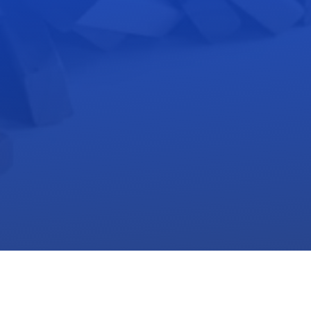
web page: www.gestionefiduciaria.com
e mail: info@gestionefiduciaria.com
Tel. – Whatsapp: +420 774 989 763