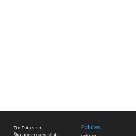
Società Cechia
Costituzione di società a Responsabilità limitata in
Repubblica Ceca
a Praga o a
Plzen
.
Policies
Tre Data s.r.o.
Škroupovo namestí 4,